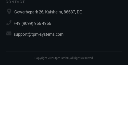
CONTACT
Gewerbepark 26, Kaisheim, 86687, DE
+49 (9099) 966 4966
support@tpm-systems.com
Copyright
2026
tpm GmbH
, all rights reserved.