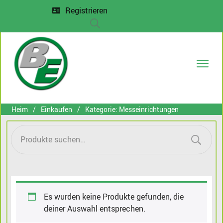
Registrieren
DECT-P
Messe
Heim
/
Einkaufen
/
Kategorie: Messeinrichtungen
Entwi
Proje
Suche
nach:
Anfr
Es wurden keine Produkte gefunden, die
deiner Auswahl entsprechen.