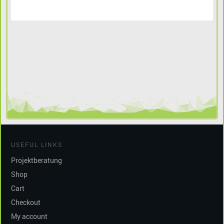
USEFUL LINKS
Projektberatung
Shop
Cart
Checkout
My account