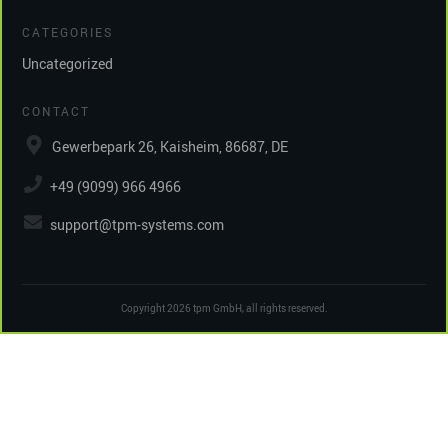
CATEGORIES
Uncategorized
CONTACT
Gewerbepark 26, Kaisheim, 86687, DE
+49 (9099) 966 4966
support@tpm-systems.com
Copyright
2026
tpm GmbH
, all rights reserved.