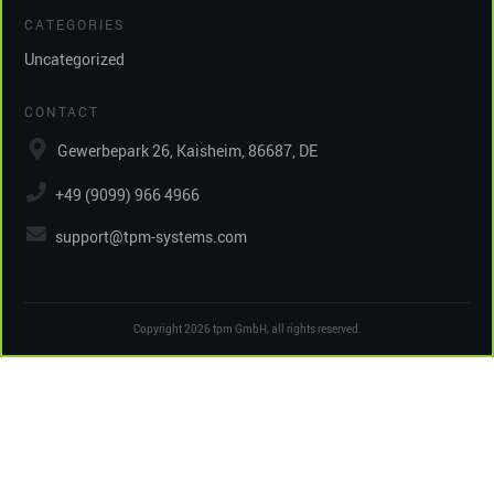
CATEGORIES
Uncategorized
CONTACT
Gewerbepark 26, Kaisheim, 86687, DE
+49 (9099) 966 4966
support@tpm-systems.com
Copyright
2026
tpm GmbH
, all rights reserved.