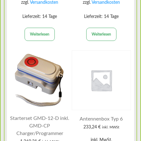
zzgl.
Versandkosten
zzgl.
Versandkosten
Lieferzeit:
14 Tage
Lieferzeit:
14 Tage
Weiterlesen
Weiterlesen
Dieses
Produkt
weist
mehrere
Varianten
auf.
Die
Optionen
können
auf
Starterset GMD-12-D inkl.
Antennenbox Typ 6
der
GMD-CP
233,24
€
inkl. MWSt
Produktseite
Charger/Programmer
gewählt
inkl. MwSt.