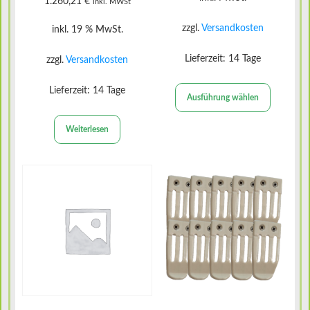
1.260,21
€
inkl. MWSt
werden
zzgl.
Versandkosten
inkl. 19 % MwSt.
Lieferzeit:
14 Tage
zzgl.
Versandkosten
Lieferzeit:
14 Tage
Ausführung wählen
Weiterlesen