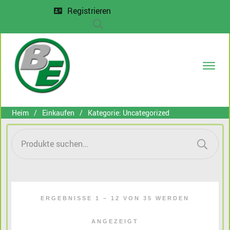
Registrieren
DECT-P
Messe
Heim
/
Einkaufen
/
Kategorie: Uncategorized
Entwi
Proje
Suche
nach:
Anfr
ERGEBNISSE 1 – 12 VON 35 WERDEN
ANGEZEIGT