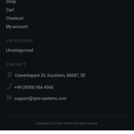
Shop
Cart
Checkout
My account
CATEGORIES
Uncategorized
CONTACT
Gewerbepark 26, Kaisheim, 86687, DE
+49 (9099) 966 4966
support@tpm-systems.com
Copyright
2026
tpm GmbH
, all rights reserved.