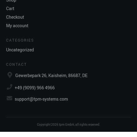
Cart
Checkout
My account
CATEGORIES
Uncategorized
CONTACT
Gewerbepark 26, Kaisheim, 86687, DE
+49 (9099) 966 4966
support@tpm-systems.com
Copyright
2026
tpm GmbH
, all rights reserved.