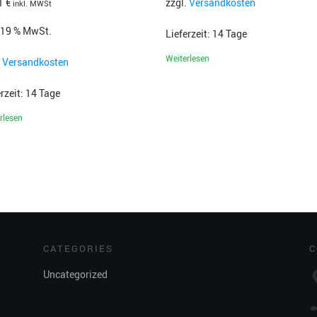
01
€
zzgl.
Versandkosten
inkl. MWSt
. 19 % MwSt.
Lieferzeit:
14 Tage
Weiterlesen
.
Versandkosten
erzeit:
14 Tage
rlesen
CATEGORIES
C
Uncategorized