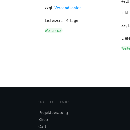
47,
zzgl.
Versandkosten
inkl
Lieferzeit:
14 Tage
zzgl
Weiterlesen
Lief
Weite
USEFUL LINKS
Projektberatung
Shop
Cart