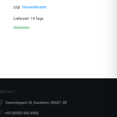
zzgl.
Versandkosten
Lieferzeit:
14 Tage
Weiterlesen
ONTACT
Gewerbepark 26, Kaisheim, 86687, DE
+49 (9099) 966 4966