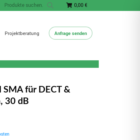
Suche
0,00 €
nach:
Projektberatung
Anfrage senden
d SMA für DECT &
 30 dB
osten