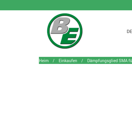
DE
Heim
/
Einkaufen
/
Dämpfungsglied SMA fü